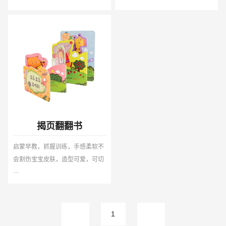
揭页翻翻书
启蒙早教，抓握训练，手感柔软不
会割伤宝宝皮肤，造型可爱，可切
···
1